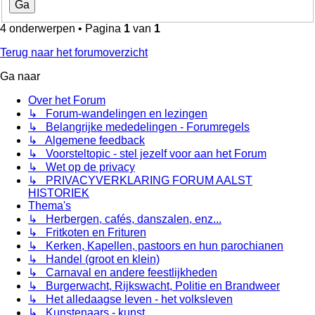
4 onderwerpen • Pagina
1
van
1
Terug naar het forumoverzicht
Ga naar
Over het Forum
↳ Forum-wandelingen en lezingen
↳ Belangrijke mededelingen - Forumregels
↳ Algemene feedback
↳ Voorsteltopic - stel jezelf voor aan het Forum
↳ Wet op de privacy
↳ PRIVACYVERKLARING FORUM AALST
HISTORIEK
Thema's
↳ Herbergen, cafés, danszalen, enz...
↳ Fritkoten en Frituren
↳ Kerken, Kapellen, pastoors en hun parochianen
↳ Handel (groot en klein)
↳ Carnaval en andere feestlijkheden
↳ Burgerwacht, Rijkswacht, Politie en Brandweer
↳ Het alledaagse leven - het volksleven
↳ Kunstenaars - kunst