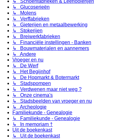
↳ Schoenfabrieken & Leerlooierijen
↳ Glucoserieën
↳ Molens
↳ Verffabrieken
↳ Gieterijen en metaalbewerking
↳ Stokerijen
↳ Breiwerkfabrieken
↳ Financiële instellingen - Banken
↳ Bouwmaterialen en aannemers
↳ Andere
Vroeger en nu
↳ De Werf
↳ Het Begijnhof
↳ De Hopmarkt & Botermarkt
↳ Stadspompen
↳ Verdwenen maar niet weg ?
↳ Onze cinema's
↳ Stadsbeelden van vroeger en nu
↳ Archeologie
Familiekunde - Genealogie
↳ Familiekunde - Genealogie
↳ In memoriam †
Uit de boekenkast
↳ Uit de boekenkast