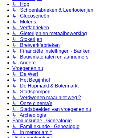
↳ Hop
↳ Schoenfabrieken & Leerlooierijen
↳ Glucoserieën
↳ Molens
↳ Verffabrieken
↳ Gieterijen en metaalbewerking
↳ Stokerijen
↳ Breiwerkfabrieken
↳ Financiële instellingen - Banken
↳ Bouwmaterialen en aannemers
↳ Andere
Vroeger en nu
↳ De Werf
↳ Het Begijnhof
↳ De Hopmarkt & Botermarkt
↳ Stadspompen
↳ Verdwenen maar niet weg ?
↳ Onze cinema's
↳ Stadsbeelden van vroeger en nu
↳ Archeologie
Familiekunde - Genealogie
↳ Familiekunde - Genealogie
↳ In memoriam †
Uit de boekenkast