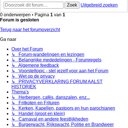
Zoek
Uitgebreid zoeken
0 onderwerpen • Pagina
1
van
1
Forum is gesloten
Terug naar het forumoverzicht
Ga naar
Over het Forum
↳ Forum-wandelingen en lezingen
↳ Belangrijke mededelingen - Forumregels
↳ Algemene feedback
↳ Voorsteltopic - stel jezelf voor aan het Forum
↳ Wet op de privacy
↳ PRIVACYVERKLARING FORUM AALST
HISTORIEK
Thema's
↳ Herbergen, cafés, danszalen, enz...
↳ Fritkoten en Frituren
↳ Kerken, Kapellen, pastoors en hun parochianen
↳ Handel (groot en klein)
↳ Carnaval en andere feestlijkheden
↳ Burgerwacht, Rijkswacht, Politie en Brandweer