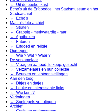
↳ Uit de boekenkast
Echo's uit de Erfgoedcel, het Stadsmuseum en het
Stadsarchief
↳ Echo's
Martin's foto-archief
↳ Straten
↳ Grappig - merkwaardig - raar
↳ Apotheken
↳ Frituren
↳ Erfgoed en religie
Oproepen
↳ Wie ? Wat ? Waar ?
De verzamelaar
↳ Vraag en aanbod, te koop, gezocht
↳ Verzamelaars en hun collectie
↳ Beurzen en tentoonstellingen
Aan den toog
↳ Ditjes en datjes
↳ Leuke en interessante links
↳ Wie kent ?
Verlotingen
↳ Spelregels verlotingen
Archief
↳ Gesloten onderwerpen