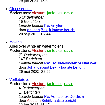
29 jun 2024, 18:51
Glucoserieën
Moderators:
Alostum
,
janlouies
,
david
5
Onderwerpen
46
Berichten
Laatste bericht
Re: Amylum
door
abubart
Bekijk laatste bericht
20 sep 2022, 07:44
Molens
Alles over wind- en watermolens
Moderators:
Alostum
,
janlouies
,
david
21
Onderwerpen
147
Berichten
Laatste bericht
Re: Jezuietenmolen te Nieuwer…
door
Johandepunt
Bekijk laatste bericht
26 mei 2025, 22:33
Verffabrieken
Moderators:
Alostum
,
janlouies
,
david
4
Onderwerpen
17
Berichten
Laatste bericht
Re: Verffabriek De Bruyn
door
Alostum
Bekijk laatste bericht
13 jun 2014, 16:47