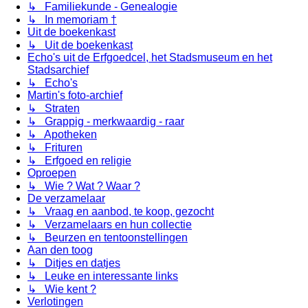
↳ Familiekunde - Genealogie
↳ In memoriam †
Uit de boekenkast
↳ Uit de boekenkast
Echo's uit de Erfgoedcel, het Stadsmuseum en het
Stadsarchief
↳ Echo's
Martin's foto-archief
↳ Straten
↳ Grappig - merkwaardig - raar
↳ Apotheken
↳ Frituren
↳ Erfgoed en religie
Oproepen
↳ Wie ? Wat ? Waar ?
De verzamelaar
↳ Vraag en aanbod, te koop, gezocht
↳ Verzamelaars en hun collectie
↳ Beurzen en tentoonstellingen
Aan den toog
↳ Ditjes en datjes
↳ Leuke en interessante links
↳ Wie kent ?
Verlotingen