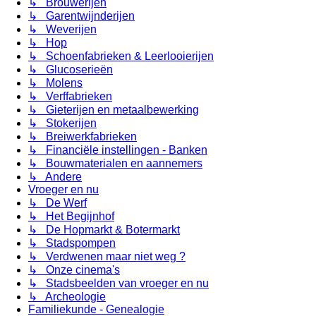
↳ Brouwerijen
↳ Garentwijnderijen
↳ Weverijen
↳ Hop
↳ Schoenfabrieken & Leerlooierijen
↳ Glucoserieën
↳ Molens
↳ Verffabrieken
↳ Gieterijen en metaalbewerking
↳ Stokerijen
↳ Breiwerkfabrieken
↳ Financiële instellingen - Banken
↳ Bouwmaterialen en aannemers
↳ Andere
Vroeger en nu
↳ De Werf
↳ Het Begijnhof
↳ De Hopmarkt & Botermarkt
↳ Stadspompen
↳ Verdwenen maar niet weg ?
↳ Onze cinema's
↳ Stadsbeelden van vroeger en nu
↳ Archeologie
Familiekunde - Genealogie