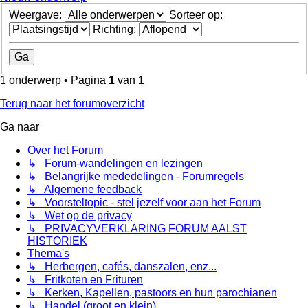
Weergave:
Sorteer op:
Richting:
1 onderwerp • Pagina
1
van
1
Terug naar het forumoverzicht
Ga naar
Over het Forum
↳ Forum-wandelingen en lezingen
↳ Belangrijke mededelingen - Forumregels
↳ Algemene feedback
↳ Voorsteltopic - stel jezelf voor aan het Forum
↳ Wet op de privacy
↳ PRIVACYVERKLARING FORUM AALST
HISTORIEK
Thema's
↳ Herbergen, cafés, danszalen, enz...
↳ Fritkoten en Frituren
↳ Kerken, Kapellen, pastoors en hun parochianen
↳ Handel (groot en klein)